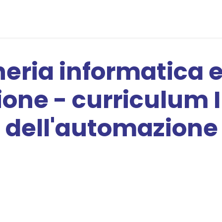
erta Formativa
Piattaforma Education
Contattaci
L8 - 
eria informatica 
ione - curriculum 
e dell'automazione