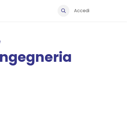
Accedi
Ingegneria informatica e dell’automazione - Curriculum computat
e
Ingegneria