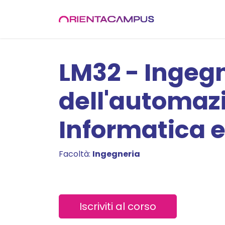
Passa al contenuto
Chi siamo
Off
LM32 - Ingegn
dell'automaz
Informatica 
Facoltà:
Ingegneria
Iscriviti al corso