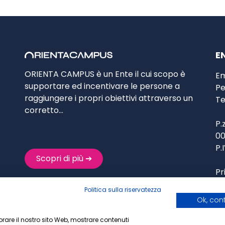
E
ORIENTA CAMPUS è un Ente il cui scopo è
Em
supportare ed incentivare le persone a
Pe
raggiungere i propri obiettivi attraverso un
Te
corretto…
P.
00
P
.
Scopri di più ➔
Pr
Politica sulla riservatezza
Te
Ok, con
liorare il nostro sito Web, mostrare contenuti