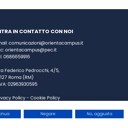
NTRA IN CONTATTO CON NOI
ail:
comunicazioni@orientacampus.it
c:
orientacampus@pec.it
l. 0686659916
za Federico Pedrocchi, 4/5,
127 Roma
(RM)
IVA: 02963930595
ivacy Policy
-
Cookie Policy
rmini e Condizioni generali
tinua
Negare
No, aggiusta