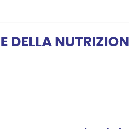
erta Formativa
Piattaforma Education
Contattaci
L8 - 
ZE DELLA NUTRIZI