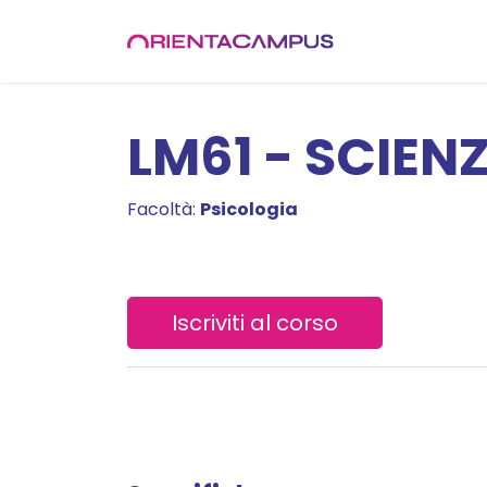
Passa al contenuto
Chi siamo
Off
LM61 - SCIEN
Facoltà:
Psicologia
Iscriviti al corso