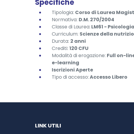
Specifiche
Tipologia:
Corso di Laurea Magist
Normativa:
D.M. 270/2004
Classe di Laurea:
LM61 - Psicologi
Curriculum:
Scienze della nutriz
Durata:
2
anni
Crediti:
120 CFU
Modalità di erogazione:
Full on-li
e-learning
Iscrizioni Aperte
Tipo di accesso:
Accesso Libero
LINK UTILI