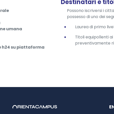
Destinatari e tito
rale
Possono iscriversi i citta
possesso di uno dei segue
a
Laurea di primo livel
ione umana
Titoli equipollenti a
preventivamente ri
ne h24 su piattaforma
E