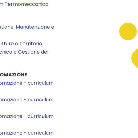
culum Termomeccanico
estione, Manutenzione e
utture e Territorio
cnica e Gestione del
TOMAZIONE
tomazione - curriculum
tomazione - curriculum
tomazione - curriculum
tomazione - curriculum