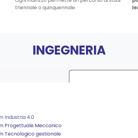
Ogni indirizzo permette un percorso di studi
po
triennale o quinquennale.
le
INGEGNERIA
m Industria 4.0
ulum Progettuale Meccanico
lum Tecnologico gestionale