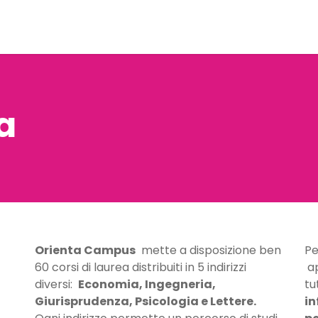
erta Formativa
Piattaforma Education
Contattaci
L8 - 
a
Orienta Campus
mette a disposizione ben
Pe
60 corsi di laurea distribuiti in 5 indirizzi
ap
diversi:
Economia, Ingegneria,
tu
Giurisprudenza, Psicologia e Lettere.
in