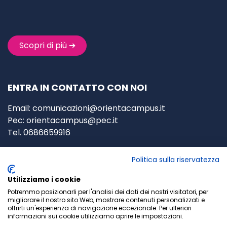
Scopri di più ➔
ENTRA IN CONTATTO CON NOI
Email:
comunicazioni@orientacampus.it
Pec:
orientacampus@pec.it
Tel. 0686659916
P.za Federico Pedrocchi, 4/5,
Politica sulla riservatezza
00127 Roma
(RM)
Utilizziamo i cookie
P
.IVA: 02963930595
Potremmo posizionarli per l'analisi dei dati dei nostri visitatori, per
migliorare il nostro sito Web, mostrare contenuti personalizzati e
Privacy Policy
-
Cookie Policy
offrirti un'esperienza di navigazione eccezionale. Per ulteriori
informazioni sui cookie utilizziamo aprire le impostazioni.
Termini e Condizioni generali