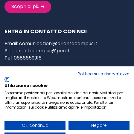
Scopri di più ➔
ENTRA IN CONTATTO CON NOI
Email:
comunicazioni@orientacampus.it
Pec:
orientacampus@pec.it
Tel. 0686659916
P.za Federico Pedrocchi, 4/5,
Politica sulla riservatezza
00127 Roma
(RM)
Utilizziamo i cookie
P
.IVA: 02963930595
Potremmo posizionarli per l'analisi dei dati dei nostri visitatori, per
migliorare il nostro sito Web, mostrare contenuti personalizzati e
Privacy Policy
-
Cookie Policy
offrirti un'esperienza di navigazione eccezionale. Per ulteriori
informazioni sui cookie utilizziamo aprire le impostazioni.
Termini e Condizioni generali
Ok, continua
Negare