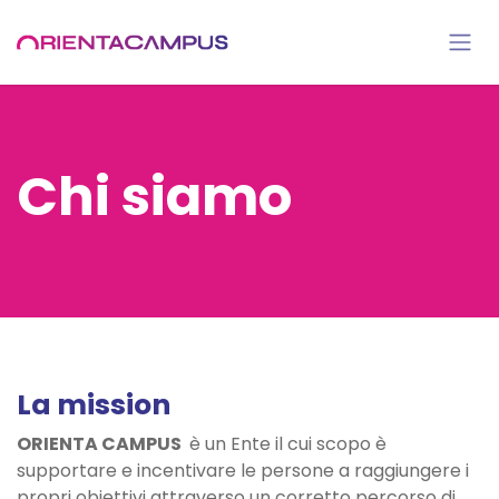
Skip to Content
Chi siamo
La mission
ORIENTA CAMPUS
è un Ente il cui scopo è
supportare e incentivare le persone a raggiungere i
propri obiettivi attraverso un corretto percorso di