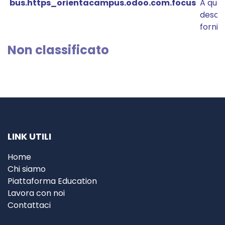
bus.https_orientacampus.odoo.com.focus
A ques
descri
fornire
Non classificato
LINK UTILI
Home
Chi siamo
Piattaforma Education
Lavora con noi
Contattaci