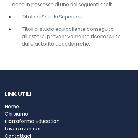
siano in possesso di uno dei seguenti titoli:
Titolo di Scuola Superiore
Titoli di studio equipollente conseguito
all’estero, preventivamente riconosciuto
dalle autorità accademiche.
LINK UTILI
Home
Chi siamo
Piattaforma Education
Lavora con noi
Contattaci