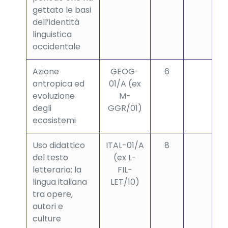
gettato le basi
dell’identità
linguistica
occidentale
Azione
GEOG-
6
antropica ed
01/A (ex
evoluzione
M-
degli
GGR/01)
ecosistemi
Uso didattico
ITAL-01/A
8
del testo
(ex L-
letterario: la
FIL-
lingua italiana
LET/10)
tra opere,
autori e
culture