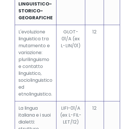
LINGUISTICO-
STORICO-
GEOGRAFICHE
L'evoluzione
GLOT-
12
linguistica tra
01/A (ex
mutamento e
L-LIN/01)
variazione:
plurilinguismo
e contatto
linguistico,
sociolinguistico
ed
etnolinguistico.
La lingua
LIFI-01/A
12
italiana e i suoi
(ex L-FIL-
dialetti:
LET/12)
strutture