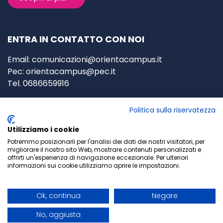
ENTRA IN CONTATTO CON NOI
Email:
comunicazioni@orientacampus.it
Pec:
orientacampus@pec.it
Tel. 0686659916
P.za Federico Pedrocchi, 4/5,
Politica sulla riservatezza
00127 Roma
(RM)
Utilizziamo i cookie
P
.IVA: 02963930595
Potremmo posizionarli per l'analisi dei dati dei nostri visitatori, per
migliorare il nostro sito Web, mostrare contenuti personalizzati e
Privacy Policy
-
Cookie Policy
offrirti un'esperienza di navigazione eccezionale. Per ulteriori
informazioni sui cookie utilizziamo aprire le impostazioni.
Termini e Condizioni generali
Ok, continua
Negare
No, aggiusta