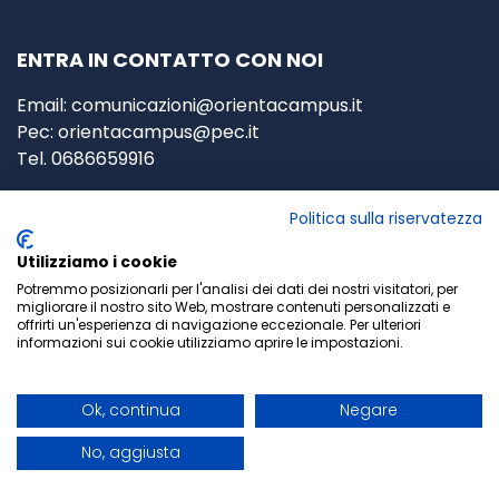
ENTRA IN CONTATTO CON NOI
Email:
comunicazioni@orientacampus.it
Pec:
orientacampus@pec.it
Tel. 0686659916
P.za Federico Pedrocchi, 4/5,
Politica sulla riservatezza
00127 Roma
(RM)
Utilizziamo i cookie
P
.IVA: 02963930595
Potremmo posizionarli per l'analisi dei dati dei nostri visitatori, per
migliorare il nostro sito Web, mostrare contenuti personalizzati e
Privacy Policy
-
Cookie Policy
offrirti un'esperienza di navigazione eccezionale. Per ulteriori
informazioni sui cookie utilizziamo aprire le impostazioni.
Termini e Condizioni generali
Ok, continua
Negare
No, aggiusta