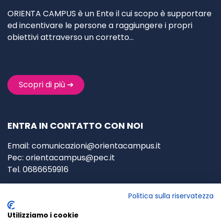
ORIENTA CAMPUS è un Ente il cui scopo è supportare
ed incentivare le persone a raggiungere i propri
obiettivi attraverso un corretto…
Scopri di più ➔
ENTRA IN CONTATTO CON NOI
Email:
comunicazioni@orientacampus.it
Pec:
orientacampus@pec.it
Tel. 0686659916
P.za Federico Pedrocchi, 4/5,
Politica sulla riservatezza
00127 Roma
(RM)
Utilizziamo i cookie
P
.IVA: 02963930595